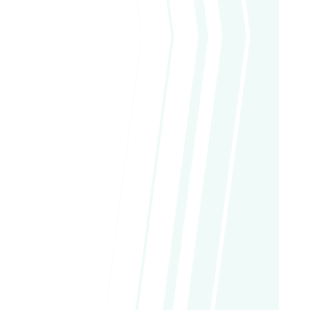
provisional mejora la autoestima y la
comodidad del paciente.
Preservación del hueso y la encía
. Al
colocar el implante justo tras la extracción,
se mantiene mejor la estructura del hueso
alveolar y la forma natural de la encía.
Mayor confort postoperatorio
. Al realizar
todo en una sola intervención, la
recuperación suele ser más rápida y con
menos molestias.