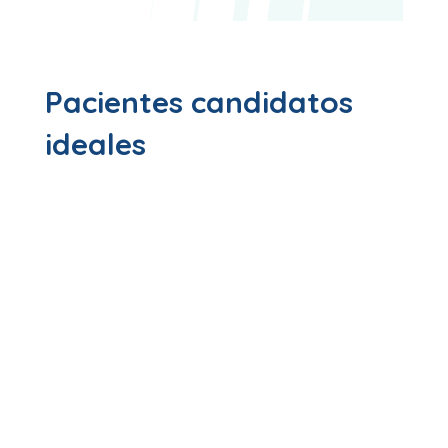
Pacientes candidatos
ideales
Buena calidad y cantidad de hueso
. El
implante necesita un soporte firme para
integrarse correctamente.
Encías sanas y sin infección activa
. Si hay
inflamación, abscesos o enfermedad
periodontal, primero hay que tratarlo.
Higiene bucal adecuada
. Es clave mantener