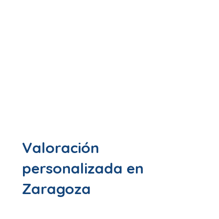
Clínica Caxal
osteointegración
Nuestro objetivo no es hacerlo rápido, sino
hacerlo bien.
Valoración
personalizada en
Zaragoza