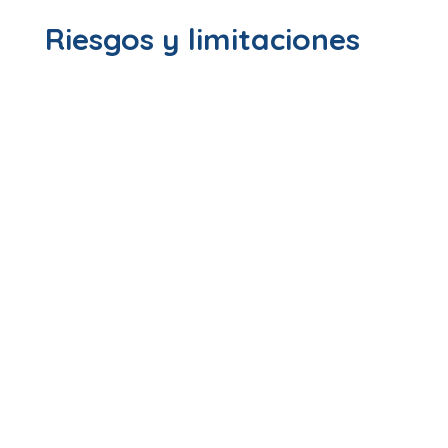
Riesgos y limitaciones
Falta de
soporte óseo
suficiente.
Infección o inflamación
en la zona de
extracción.
Riesgo de
micromovimientos del implante
si se
coloca carga inmediata en un hueso poco denso.
Dificultades estéticas
en casos con encías
retraídas o pérdida de volumen óseo.