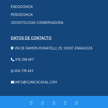
ENDODONCIA
PERIODONCIA
ODONTOLOGÍA CONSERVADORA
DATOS DE CONTACTO
VÍA DE RAMÓN PIGNATELLI, 29, 50007 ZARAGOZA
976 258 697
606 778 443
INFO@CLINICACAXAL.COM





Copyright © 2025 Clínica Caxal SL